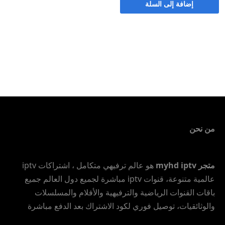
إضافة إلى السلة
من نحن
متجر myhd iptv
هو عالم ترفيهي متكامل ، اشتراكات iptv
عالمية متنوعة، قنوات iptv مباشرة لجميع دول العالم جميع
باقات القنوات الرياضية والترفيهية والأفلام والمسلسلات
والوثائقيات، توصيل فوري لكود الاشتراك بعد الدفع مباشرة