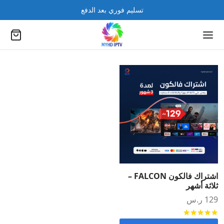
تسليم فوري بعد الدفع
اشتراك فالكون FALCON –
ثلاثة أشهر
129
ر.س
تم التقييم
من 5