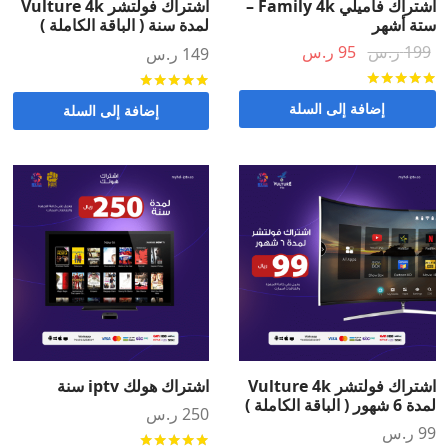
اشتراك فاميلي Family 4k –
اشتراك فولتشر Vulture 4k
ستة أشهر
لمدة سنة ( الباقة الكاملة )
السعر
السعر
199
ر.س
95
ر.س
149
ر.س
الأصلي
الحالي
تم التقييم
من 5
تم التقييم
من 5
هو:
هو:
إضافة إلى السلة
إضافة إلى السلة
199 ر.س.
95 ر.س.
اشتراك فولتشر Vulture 4k
اشتراك هولك iptv سنة
لمدة 6 شهور ( الباقة الكاملة )
250
ر.س
99
ر.س
تم التقييم
من 5