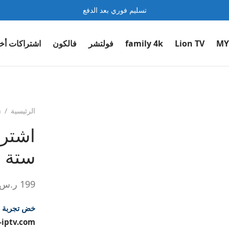
تسليم فوري بعد الدفع
MY
Lion TV
family 4k
فولتشر
فالكون
اشتراكات أخ
الرئيسية
/
h
ستة 
199
ر.س
خض تجربة فالكون FALCON 
iptv.com