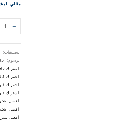
مثالي للمشا
التصنيفات:
الوسوم:
tv
اشتراك iptv البحرين
اشتراك فال
اشتراك قنوات IPTV ايفو
اشتراك قنو
افضل اشتراك iptv بدو
افضل اشتراك
افضل سيرفرات iptv ف