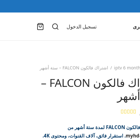
رى
تسجيل الدخول
iptv 6 mont
/
اشتراك فالكون FALCON – ستة أشهر
اشتراك فالكون FALCON –
أشهر
تم التقييم بـ
من 5 بناءً على تقييم
8
عملاء
لمدة ستة أشهر من
myhd-
. استقرار فائق، آلاف القنوات، ومحتوى 4K.