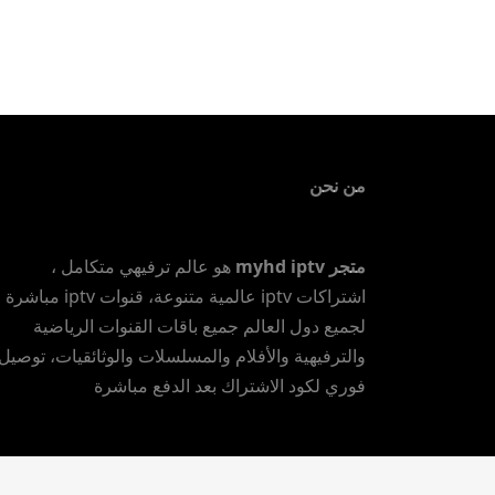
الأصلي
الحالي هو:
إضافة إلى السلة
هو:
119 ر.س.
200 ر.س.
من نحن
متجر myhd iptv
هو عالم ترفيهي متكامل ،
اشتراكات iptv عالمية متنوعة، قنوات iptv مباشرة
لجميع دول العالم جميع باقات القنوات الرياضية
والترفيهية والأفلام والمسلسلات والوثائقيات، توصيل
فوري لكود الاشتراك بعد الدفع مباشرة