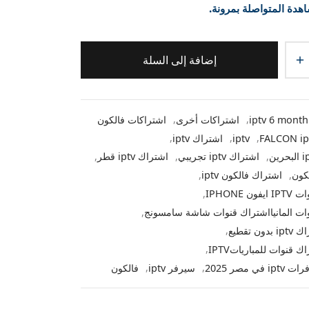
هدة المتواصلة بمرونة.
إضافة إلى السلة
iptv 6 month
,
اشتراكات أخرى
,
اشتراكات فالكون
FALCON ip
,
iptv
,
اشتراك iptv
,
,
اشتراك iptv تجريبي
,
اشتراك iptv قطر
,
كون
,
اشتراك فالكون iptv
,
ن IPHONE
,
ات المانيااشتراك قنوات شاشة سامسونج
,
ن تقطيع
,
 قنوات للمبارياتIPTV
,
ي مصر 2025
,
سيرفر iptv
,
فالكون